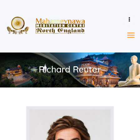
Home
Events & Calendar
Learn
Richard Reuter
Ordination
Who We Are
Donations
Gallery
Contact